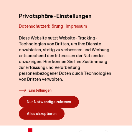
Direkt zum Inhalt
Privatsphäre-Einstellungen
Datenschutzerklärung
Impressum
Unterstützung im Alltag
Wir sind für Sie d
Diese Website nutzt Website-Tracking-
Technologien von Dritten, um ihre Dienste
anzubieten, stetig zu verbessern und Werbung
Gerne beantworten wir I
entsprechend den Interessen der Nutzenden
die Postleitzahl Ihres W
Kurse
anzuzeigen. Hier können Sie Ihre Zustimmung
ein. So können wir Sie di
zur Erfassung und Verarbeitung
personenbezogener Daten durch Technologien
Fachstelle in Ihrer Nähe
von Dritten verwalten.
Sich engagieren
Einstellungen
PLZ oder Wohno
Nur Notwendige zulassen
Über uns
Alles akzeptieren
Bildung SRK
Bernstrasse 162