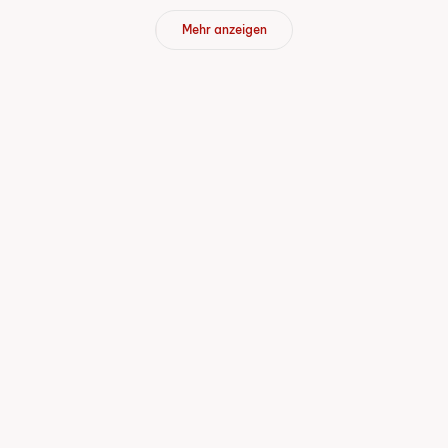
Mehr anzeigen
am 28.10.2026
Freie Plätze
Sprachtest B1 – testen Sie Ihr de
Kursort
Zollikofen
Sprache
Deutsch
Kurstag
Mi
Details
am 11.11.2026
Freie Plätze
Sprachtest B1 – testen Sie Ihr deu
Kursort
Zollikofen
Sprache
Deutsch