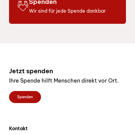
Spenden
Wir sind für jede Spende dankbar
am 28.01.2027
Freie Plätze
Sprachtest B1 – testen Sie Ihr de
Kursort
Zollikofen
Sprache
Deutsch
Kurstag
Do
Footer
Jetzt spenden
Details
Ihre Spende hilft Menschen direkt vor Ort.
Spenden
am 04.02.2027
Freie Plätze
Sprachtest B1 – testen Sie Ihr de
Kursort
Zollikofen
Sprache
Deutsch
Kontakt
Kurstag
Do