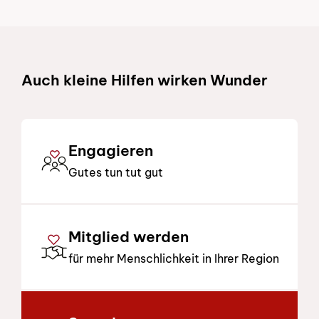
am 14.01.2027
Freie Plätze
Sprachtest B1 – testen Sie Ihr de
Schnelllinks
Kursort
Zollikofen
Sprache
Deutsch
Auch kleine Hilfen wirken Wunder
Kurstag
Do
Details
Engagieren
Gutes tun tut gut
am 20.01.2027
Freie Plätze
Sprachtest B1 – testen Sie Ihr de
Kursort
Zollikofen
Mitglied werden
Sprache
Deutsch
für mehr Menschlichkeit in Ihrer Region
Kurstag
Mi
Details