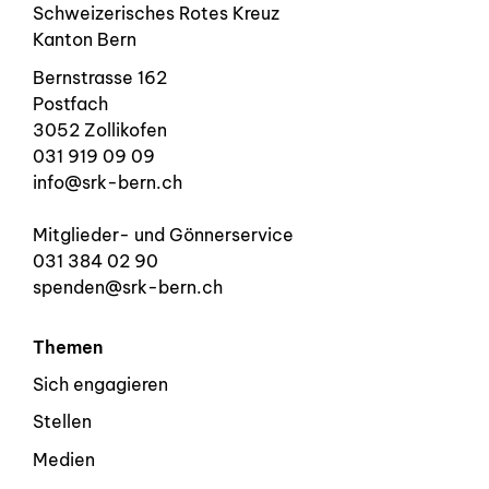
Schweizerisches Rotes Kreuz
Kanton Bern
Details
Bernstrasse 162
Postfach
3052 Zollikofen
am 08.02.2027
Freie Plätze
031 919 09 09
info@srk-bern.ch
Sprachtest B1 – testen Sie Ihr de
Kursort
Zollikofen
Mitglieder- und Gönnerservice
Sprache
Deutsch
031 384 02 90
Kurstag
Mo
spenden@srk-bern.ch
Details
Themen
Sich engagieren
Stellen
am 24.02.2027
Freie Plätze
Medien
Sprachtest B1 – testen Sie Ihr de
Kursort
Zollikofen