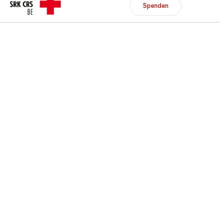
Header/Navigation
Spenden
Spenden
Mitglied werden
DE
FR
Zur Übersicht
Zur Übersicht