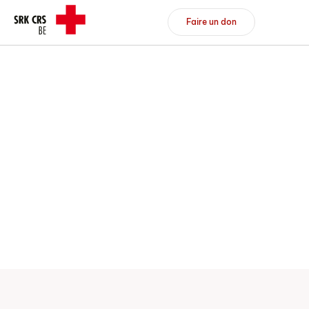
Header/Navigation
Faire un don
Faire un don
Devenir membre
DE
FR
Vers l'aperçu
Vers l'aperçu