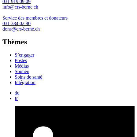
031 919 09 09
info@crs-berne.ch
Service des membres et donateurs
031 384 02 90
dons@crs-berne.ch
Thèmes
S’engager
Postes
Médias
Soutien
Soins de santé
Intégration
de
fr