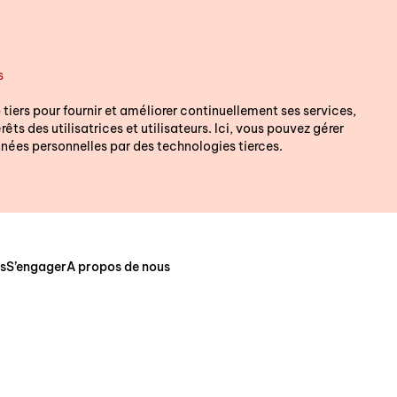
s
Nous somme
 tiers pour fournir et améliorer continuellement ses services,
êts des utilisatrices et utilisateurs. Ici, vous pouvez gérer
vous.
nées personnelles par des technologies tierces.
Nous répondons vol
questions. Indiquez 
votre lieu de réside
s
S’engager
A propos de nous
de Berne). Nous pou
mettre directement
notre service spécia
chez vous.