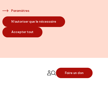
Paramètres
N’autoriser que le nécessaire
s là pour
Accepter tout
ontiers à vos
le code postal de
nce (dans le canton
Faire un don
rrons ainsi vous
 en contact avec
lisé le plus proche de