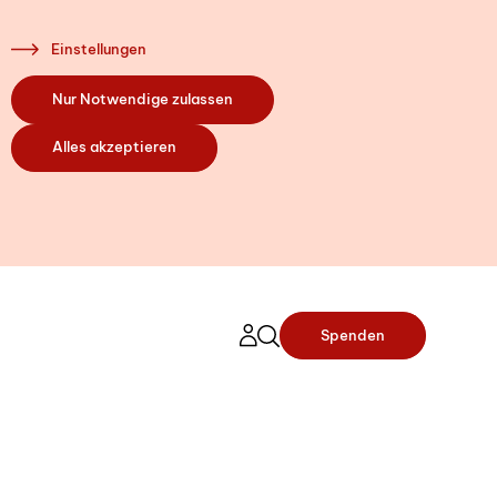
Einstellungen
Nur Notwendige zulassen
 Sie da
Alles akzeptieren
ir Ihre Fragen.
itzahl Ihres
n Bern) ein. So
t mit unserer
Spenden
Nähe verbinden.
nort