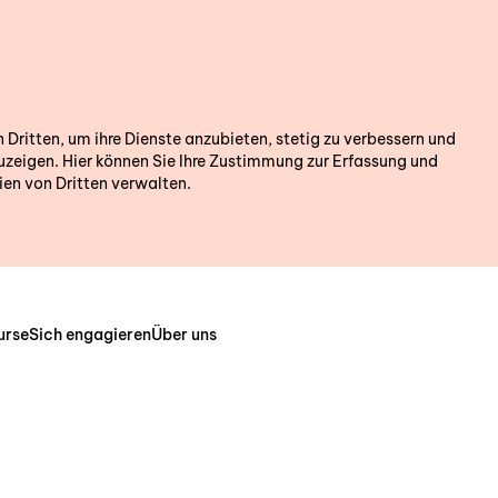
Wir sind für
ritten, um ihre Dienste anzubieten, stetig zu verbessern und
zeigen. Hier können Sie Ihre Zustimmung zur Erfassung und
en von Dritten verwalten.
Gerne beantworten w
Geben Sie die Postle
Wohnortes (im Kanto
können wir Sie direk
urse
Sich engagieren
Über uns
Fachstelle in Ihrer 
PLZ oder Woh