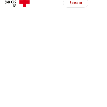
Header/Navigation
Spenden
Kontaktieren Sie uns
Spenden
Mitglied werden
DE
FR
Zur Übersicht
Zur Übersicht