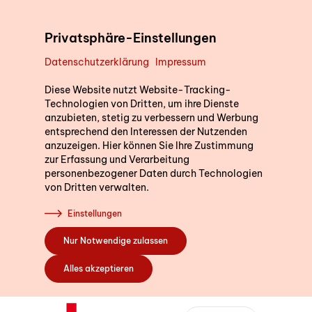
Direkt zum Inhalt
Privatsphäre-Einstellungen
Datenschutzerklärung
Impressum
Unterstützung im Alltag
Wir sind für Sie d
Diese Website nutzt Website-Tracking-
Technologien von Dritten, um ihre Dienste
anzubieten, stetig zu verbessern und Werbung
Gerne beantworten wir I
entsprechend den Interessen der Nutzenden
die Postleitzahl Ihres W
Kurse
anzuzeigen. Hier können Sie Ihre Zustimmung
ein. So können wir Sie di
zur Erfassung und Verarbeitung
personenbezogener Daten durch Technologien
Fachstelle in Ihrer Nähe
von Dritten verwalten.
Sich engagieren
Einstellungen
PLZ oder Wohno
Nur Notwendige zulassen
Über uns
Alles akzeptieren
Bildung SRK
Bernstrasse 162