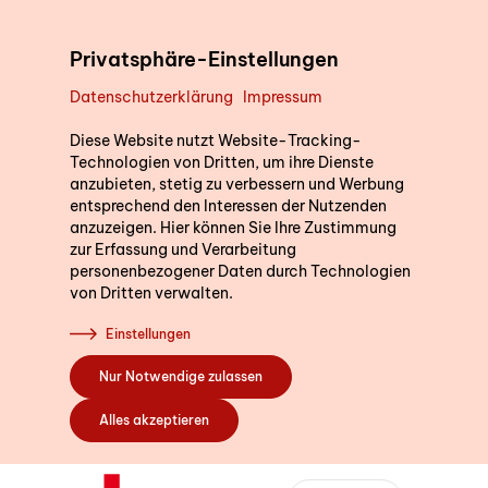
Direkt zum Inhalt
Privatsphäre-Einstellungen
Datenschutzerklärung
Impressum
Unterstützung im Alltag
Wir sind für Sie d
Diese Website nutzt Website-Tracking-
Technologien von Dritten, um ihre Dienste
anzubieten, stetig zu verbessern und Werbung
Gerne beantworten wir I
entsprechend den Interessen der Nutzenden
die Postleitzahl Ihres W
Kurse
anzuzeigen. Hier können Sie Ihre Zustimmung
ein. So können wir Sie di
zur Erfassung und Verarbeitung
personenbezogener Daten durch Technologien
Fachstelle in Ihrer Nähe
von Dritten verwalten.
Sich engagieren
Einstellungen
PLZ oder Wohno
Nur Notwendige zulassen
Über uns
Alles akzeptieren
Bildung SRK
Bernstrasse 162