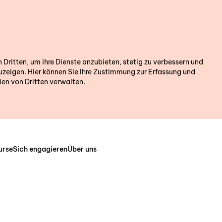
Wir sind für
ritten, um ihre Dienste anzubieten, stetig zu verbessern und
zeigen. Hier können Sie Ihre Zustimmung zur Erfassung und
en von Dritten verwalten.
Gerne beantworten w
Geben Sie die Postle
Wohnortes (im Kanto
können wir Sie direk
urse
Sich engagieren
Über uns
Fachstelle in Ihrer 
PLZ oder Woh