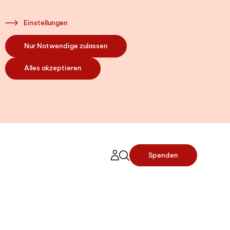
Einstellungen
Nur Notwendige zulassen
 Sie da
Alles akzeptieren
ir Ihre Fragen.
itzahl Ihres
n Bern) ein. So
t mit unserer
Spenden
Nähe verbinden.
nort