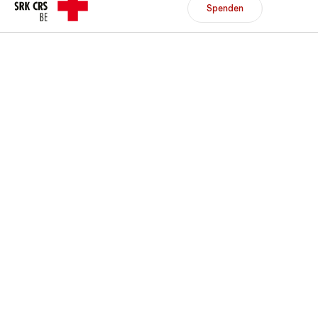
Header/Navigation
Spenden
Spenden
Mitglied werden
DE
FR
Zur Übersicht
Zur Übersicht