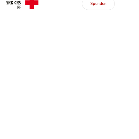
Header/Navigation
Spenden
Spenden
Mitglied werden
DE
FR
Zur Übersicht
Zur Übersicht