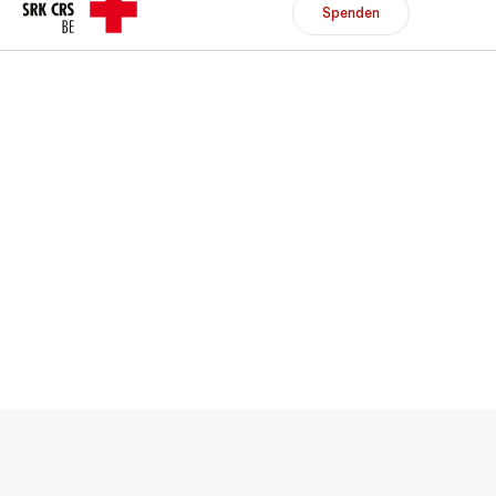
Header/Navigation
Spenden
Spenden
Mitglied werden
DE
FR
Zur Übersicht
Zur Übersicht