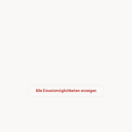
Ich bin interessiert
Begleiten Sie Geflüchtete eins zu eins
in der Region Jura Bernois
Einsatzort
Ich bin interessiert
Alle Einsatzmöglichkeiten anzeigen