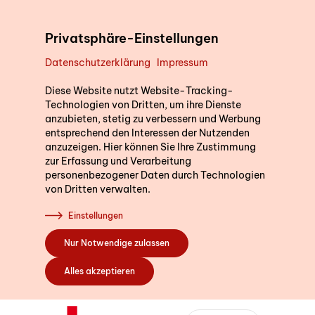
Direkt zum Inhalt
Privatsphäre-Einstellungen
Datenschutzerklärung
Impressum
Unterstützung im Alltag
Wir sind für Sie d
Diese Website nutzt Website-Tracking-
Technologien von Dritten, um ihre Dienste
anzubieten, stetig zu verbessern und Werbung
Gerne beantworten wir I
entsprechend den Interessen der Nutzenden
die Postleitzahl Ihres W
Kurse
anzuzeigen. Hier können Sie Ihre Zustimmung
ein. So können wir Sie di
zur Erfassung und Verarbeitung
personenbezogener Daten durch Technologien
Fachstelle in Ihrer Nähe
von Dritten verwalten.
Sich engagieren
Einstellungen
PLZ oder Wohno
Nur Notwendige zulassen
Über uns
Alles akzeptieren
Freiwilligenmanagement M
Bernstrasse 162