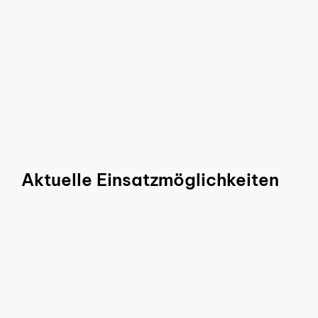
Bewerbungswerkstatt
Aktuelle Einsatzmöglichkeiten
Organisieren Sie Freizeitangebote und
Ausflüge in der Region
Grosshöchstetten
Einsatzort