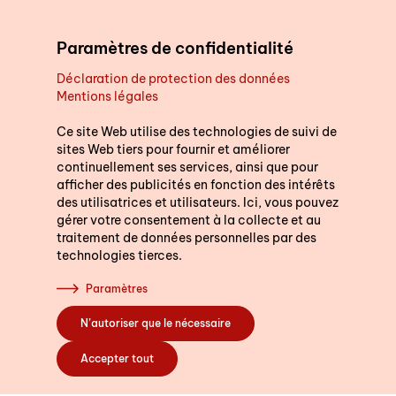
Aller au contenu principal
Paramètres de confidentialité
Déclaration de protection des données
Mentions légales
Soutien au quotidien
Nous sommes là p
vous.
Ce site Web utilise des technologies de suivi de
sites Web tiers pour fournir et améliorer
continuellement ses services, ainsi que pour
Cours
Nous répondons volontie
afficher des publicités en fonction des intérêts
Indiquez le code postal 
des utilisatrices et utilisateurs. Ici, vous pouvez
gérer votre consentement à la collecte et au
(dans le canton de Berne
traitement de données personnelles par des
vous mettre directemen
technologies tierces.
S’engager
service spécialisé le pl
Paramètres
N’autoriser que le nécessaire
Code postal ou l
A propos de nous
Accepter tout