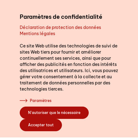
Aller au contenu principal
Paramètres de confidentialité
Déclaration de protection des données
Mentions légales
Soutien au quotidien
Nous sommes là p
vous.
Ce site Web utilise des technologies de suivi de
sites Web tiers pour fournir et améliorer
continuellement ses services, ainsi que pour
Cours
Nous répondons volontie
afficher des publicités en fonction des intérêts
Indiquez le code postal 
des utilisatrices et utilisateurs. Ici, vous pouvez
gérer votre consentement à la collecte et au
(dans le canton de Berne
traitement de données personnelles par des
vous mettre directemen
technologies tierces.
S’engager
service spécialisé le pl
Paramètres
N’autoriser que le nécessaire
Code postal ou l
A propos de nous
Accepter tout