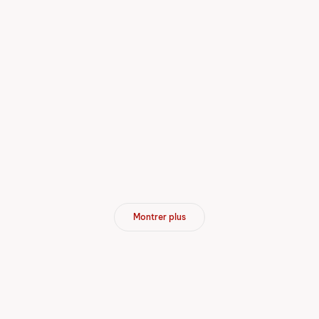
dés le 10.05.2027
Places libres
Deutsch als Zweitsprache in der 
Lieu
Zollikofen
Langue
Allemand
Jours de cours
lun, jeu
Détails
Montrer plus
dés le 16.08.2027
Places libres
Deutsch als Zweitsprache in der 
Lieu
Zollikofen
Langue
Allemand