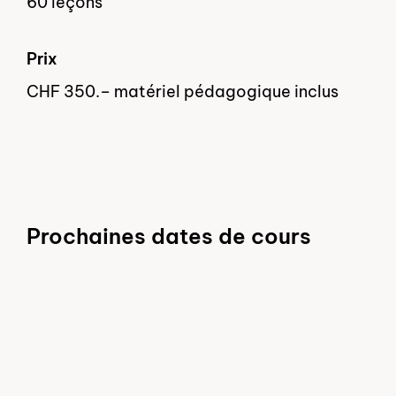
60 leçons
Prix
CHF 350.– matériel pédagogique inclus
Prochaines dates de cours
dés le 17.08.2026
Complet
Deutsch als Zweitsprache in der 
Lieu
Zollikofen
Langue
Allemand