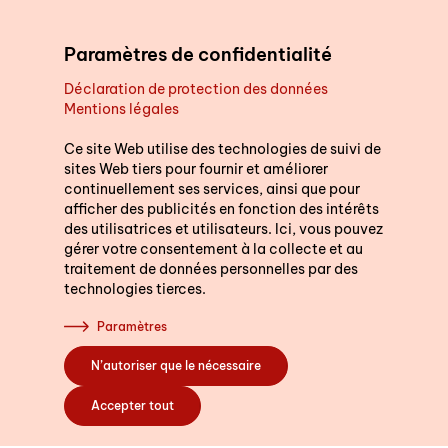
Aller au contenu principal
Paramètres de confidentialité
Déclaration de protection des données
Mentions légales
Soutien au quotidien
Nous sommes là p
vous.
Ce site Web utilise des technologies de suivi de
sites Web tiers pour fournir et améliorer
continuellement ses services, ainsi que pour
Cours
Nous répondons volontie
afficher des publicités en fonction des intérêts
Indiquez le code postal 
des utilisatrices et utilisateurs. Ici, vous pouvez
gérer votre consentement à la collecte et au
(dans le canton de Berne
traitement de données personnelles par des
vous mettre directemen
technologies tierces.
S’engager
service spécialisé le pl
Paramètres
N’autoriser que le nécessaire
Code postal ou l
A propos de nous
Accepter tout