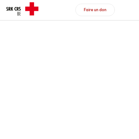
Header/Navigation
Faire un don
Faire un don
Devenir membre
DE
FR
Vers l'aperçu
Vers l'aperçu