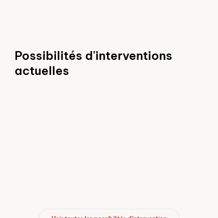
Possibilités d'interventions
actuelles
Freiwillige:r im Notruf werden im
Berner Oberland
Lieu d'intervention
Je suis intéressé-e