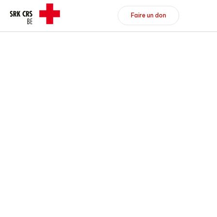
Header/Navigation
Faire un don
Faire un don
Devenir membre
DE
FR
Vers l'aperçu
Vers l'aperçu