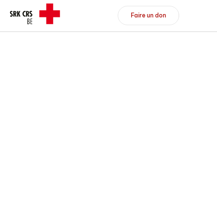
Header/Navigation
Faire un don
Faire un don
Devenir membre
DE
FR
Vers l'aperçu
Vers l'aperçu