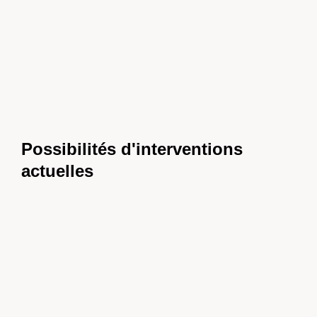
Possibilités d'interventions
actuelles
Mitarbeit im Rotkreuz-Fahrdienst der
Region Oberaargau
Lieu d'intervention