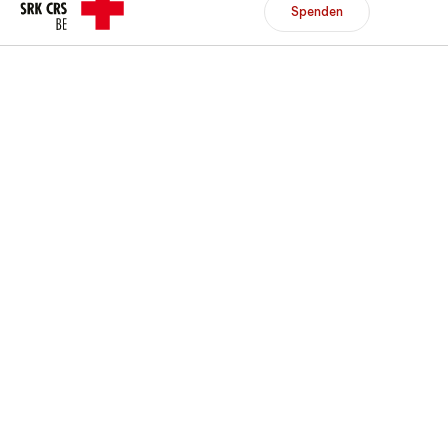
Header/Navigation
Spenden
Spenden
Mitglied werden
DE
FR
Zur Übersicht
Zur Übersicht