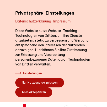
Direkt zum Inhalt
Privatsphäre-Einstellungen
Datenschutzerklärung
Impressum
Unterstützung im Alltag
Wir sind für Sie d
Diese Website nutzt Website-Tracking-
Technologien von Dritten, um ihre Dienste
anzubieten, stetig zu verbessern und Werbung
Gerne beantworten wir I
entsprechend den Interessen der Nutzenden
die Postleitzahl Ihres W
Kurse
anzuzeigen. Hier können Sie Ihre Zustimmung
ein. So können wir Sie di
zur Erfassung und Verarbeitung
personenbezogener Daten durch Technologien
Fachstelle in Ihrer Nähe
von Dritten verwalten.
Sich engagieren
Einstellungen
PLZ oder Wohno
Nur Notwendige zulassen
Über uns
Alles akzeptieren
Bildung SRK
Bernstrasse 162