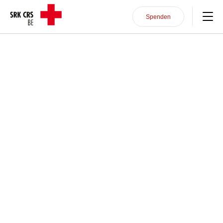
Direkt zum Inhalt
Header/Navigation
Spenden
Unterstützung im Alltag
Wir sind für Sie da
Gerne beantworten wir Ihr
Postleitzahl Ihres Wohnort
Kurse
können wir Sie direkt mit u
Nähe verbinden.
Sich engagieren
PLZ oder Wohnort
Über uns
Bildung SRK
Bernstrasse 162