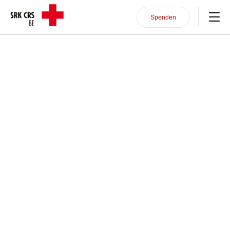
Direkt zum Inhalt
Header/Navigation
Spenden
Unterstützung im Alltag
Kurse
Sich engagieren
Über uns