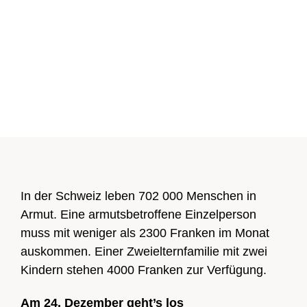
Spenden
Mitglied werden
DE
FR
Zur Übersicht
In der Schweiz leben 702 000 Menschen in
Armut. Eine armutsbetroffene Einzelperson
muss mit weniger als 2300 Franken im Monat
auskommen. Einer Zweielternfamilie mit zwei
Kindern stehen 4000 Franken zur Verfügung.
Zur Übersicht
Am 24. Dezember geht’s los