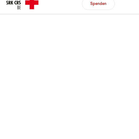
Header/Navigation
Spenden
Spenden
Mitglied werden
DE
FR
Zur Übersicht
Zur Übersicht