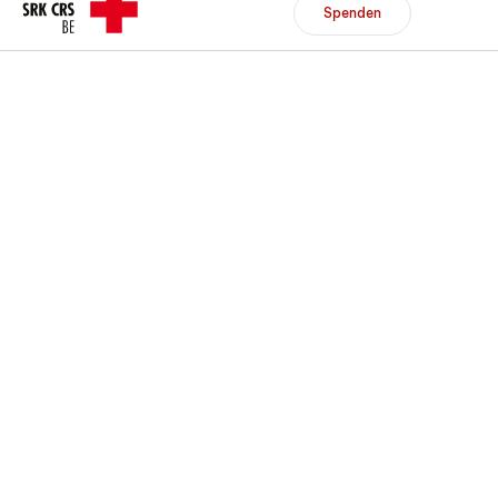
Header/Navigation
Spenden
Spenden
Mitglied werden
DE
FR
Zur Übersicht
Zur Übersicht