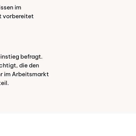
issen im
t vorbereitet
instieg befragt.
htigt, die den
r im Arbeitsmarkt
eil.