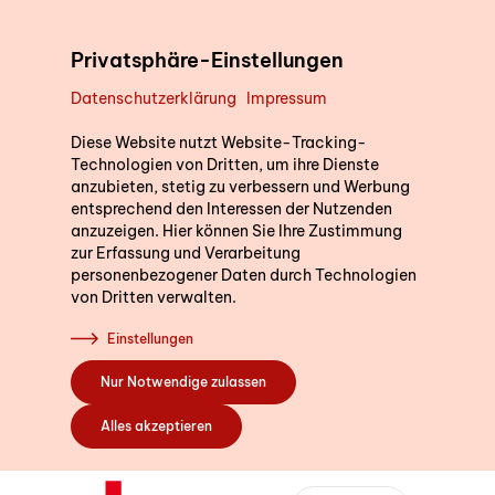
Direkt zum Inhalt
Privatsphäre-Einstellungen
Datenschutzerklärung
Impressum
Unterstützung im Alltag
Wir sind für Sie d
Diese Website nutzt Website-Tracking-
Technologien von Dritten, um ihre Dienste
anzubieten, stetig zu verbessern und Werbung
Gerne beantworten wir I
entsprechend den Interessen der Nutzenden
die Postleitzahl Ihres W
Kurse
anzuzeigen. Hier können Sie Ihre Zustimmung
ein. So können wir Sie di
zur Erfassung und Verarbeitung
personenbezogener Daten durch Technologien
Fachstelle in Ihrer Nähe
von Dritten verwalten.
Sich engagieren
Einstellungen
PLZ oder Wohno
Nur Notwendige zulassen
Über uns
Alles akzeptieren
Bildung SRK
Bernstrasse 162