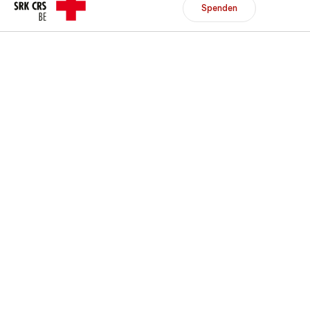
Header/Navigation
Spenden
Spenden
Mitglied werden
DE
FR
Zur Übersicht
Zur Übersicht