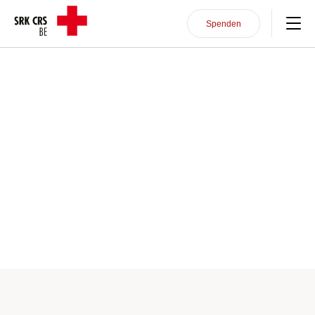
Direkt zum Inhalt
Header/Navigation
Spenden
Unterstützung im Alltag
Kurse
Sich engagieren
Über uns