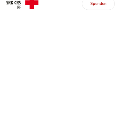
Header/Navigation
Spenden
Spenden
Mitglied werden
DE
FR
Zur Übersicht
Zur Übersicht