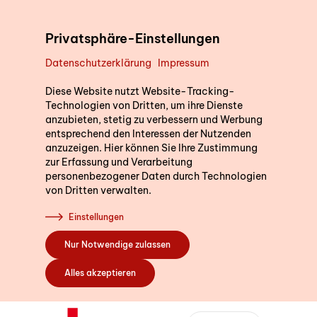
Direkt zum Inhalt
Privatsphäre-Einstellungen
Datenschutzerklärung
Impressum
Unterstützung im Alltag
Wir sind für Sie d
Diese Website nutzt Website-Tracking-
Technologien von Dritten, um ihre Dienste
anzubieten, stetig zu verbessern und Werbung
Gerne beantworten wir I
entsprechend den Interessen der Nutzenden
die Postleitzahl Ihres W
Kurse
anzuzeigen. Hier können Sie Ihre Zustimmung
ein. So können wir Sie di
zur Erfassung und Verarbeitung
personenbezogener Daten durch Technologien
Fachstelle in Ihrer Nähe
von Dritten verwalten.
Sich engagieren
Einstellungen
PLZ oder Wohno
Nur Notwendige zulassen
Über uns
Alles akzeptieren
SRK Kanton Bern
Bernstrasse 162