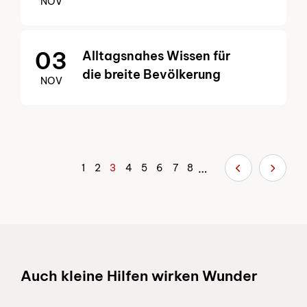
NOV
03
Alltagsnahes Wissen für
die breite Bevölkerung
NOV
…
Page
1
Page
2
3
Page
4
Page
5
Page
6
Page
7
Page
8
Vorherige 
Nächs
21-
Seitennummerierun
Schnelllinks
Auch kleine Hilfen wirken Wunder