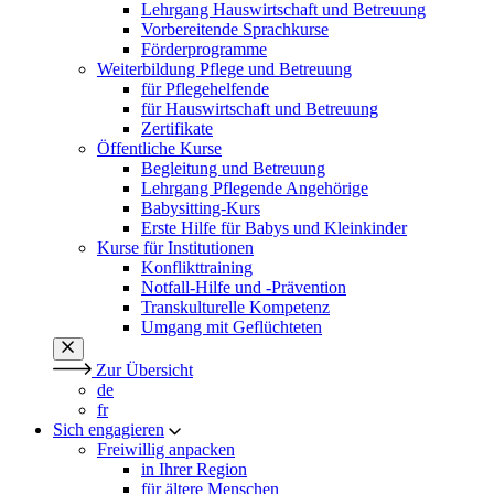
Lehrgang Hauswirtschaft und Betreuung
Vorbereitende Sprachkurse
Förderprogramme
Weiterbildung Pflege und Betreuung
für Pflegehelfende
für Hauswirtschaft und Betreuung
Zertifikate
Öffentliche Kurse
Begleitung und Betreuung
Lehrgang Pflegende Angehörige
Babysitting-Kurs
Erste Hilfe für Babys und Kleinkinder
Kurse für Institutionen
Konflikttraining
Notfall-Hilfe und -Prävention
Transkulturelle Kompetenz
Umgang mit Geflüchteten
Zur Übersicht
de
fr
Sich engagieren
Freiwillig anpacken
in Ihrer Region
für ältere Menschen