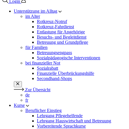
Login
Unterstützung im Alltag
im Alter
Rotkreuz-Notruf
Rotkreuz-Fahrdienst
Entlastung für Angehörige
Besuchs- und Begleitdienst
Betreuung und Grundpflege
für Familien
Betreuungsengpass
Sozialpädagogische Interventionen
bei finanzieller Not
Sozialrabatt
Finanzielle Überbrückungshilfe
Secondhand-Shops
Zur Übersicht
de
fr
Kurse
Beruflicher Einstieg
Lehrgang Pflegehelfende
Lehrgang Hauswirtschaft und Betreuung
Vorbereitende Sprachkurse