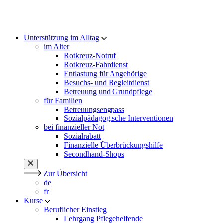
Unterstützung im Alltag
im Alter
Rotkreuz-Notruf
Rotkreuz-Fahrdienst
Entlastung für Angehörige
Besuchs- und Begleitdienst
Betreuung und Grundpflege
für Familien
Betreuungsengpass
Sozialpädagogische Interventionen
bei finanzieller Not
Sozialrabatt
Finanzielle Überbrückungshilfe
Secondhand-Shops
Zur Übersicht
de
fr
Kurse
Beruflicher Einstieg
Lehrgang Pflegehelfende