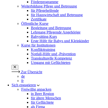
Förderprogramme
Weiterbildung Pflege und Betreuung
für Pflegehelfende
für Hauswirtschaft und Betreuung
Zertifikate
Öffentliche Kurse
Begleitung und Betreuung
Lehrgang Pflegende Angehörige
Babysitting-Kurs
Erste Hilfe für Babys und Kleinkinder
Kurse für Institutionen
Konflikttraining
Notfall-Hilfe und -Prävention
Transkulturelle Kompetenz
Umgang mit Geflüchteten
Zur Übersicht
de
fr
Sich engagieren
Freiwillig anpacken
in Ihrer Region
für ältere Menschen
für Geflüchtete
als Firma